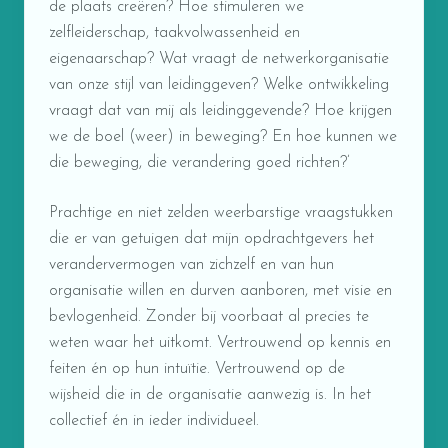
de plaats creëren? Hoe stimuleren we
zelfleiderschap, taakvolwassenheid en
eigenaarschap? Wat vraagt de netwerkorganisatie
van onze stijl van leidinggeven? Welke ontwikkeling
vraagt dat van mij als leidinggevende? Hoe krijgen
we de boel (weer) in beweging? En hoe kunnen we
die beweging, die verandering goed richten?’
Prachtige en niet zelden weerbarstige vraagstukken
die er van getuigen dat mijn opdrachtgevers het
verandervermogen van zichzelf en van hun
organisatie willen en durven aanboren, met visie en
bevlogenheid. Zonder bij voorbaat al precies te
weten waar het uitkomt. Vertrouwend op kennis en
feiten én op hun intuïtie. Vertrouwend op de
wijsheid die in de organisatie aanwezig is. In het
collectief én in ieder individueel.